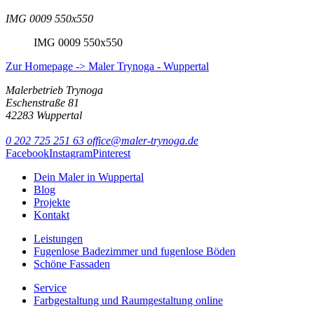
IMG 0009 550x550
IMG 0009 550x550
Zur Homepage -> Maler Trynoga - Wuppertal
Malerbetrieb Trynoga
Eschenstraße 81
42283 Wuppertal
0 202 725 251 63
office@maler-trynoga.de
Facebook
Instagram
Pinterest
Dein Maler in Wuppertal
Blog
Projekte
Kontakt
Leistungen
Fugenlose Badezimmer und fugenlose Böden
Schöne Fassaden
Service
Farbgestaltung und Raumgestaltung online