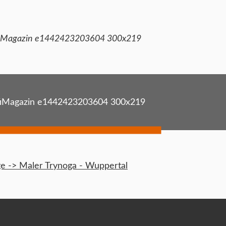
Magazin e1442423203604 300x219
Magazin e1442423203604 300x219
 -> Maler Trynoga - Wuppertal