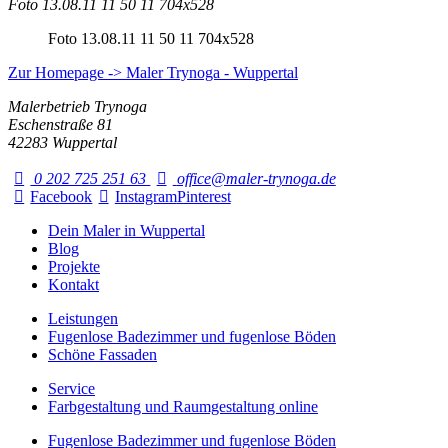
Foto 13.08.11 11 50 11 704x528
Foto 13.08.11 11 50 11 704x528
Zur Homepage -> Maler Trynoga - Wuppertal
Malerbetrieb Trynoga
Eschenstraße 81
42283 Wuppertal
0 202 725 251 63
office@maler-trynoga.de
Facebook
Instagram
Pinterest
Dein Maler in Wuppertal
Blog
Projekte
Kontakt
Leistungen
Fugenlose Badezimmer und fugenlose Böden
Schöne Fassaden
Service
Farbgestaltung und Raumgestaltung online
Fugenlose Badezimmer und fugenlose Böden