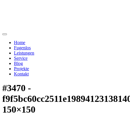
Home
Fugenlos
Leistungen
Service
Blog
Projekte
Kontakt
#3470 -
f9f5bc60cc2511e1989412313814
150×150