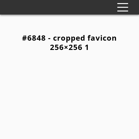
#6848 - cropped favicon
256×256 1