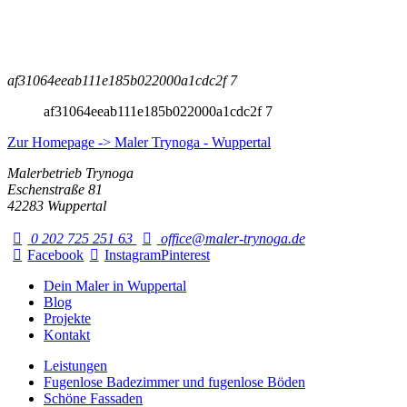
af31064eeab111e185b022000a1cdc2f 7
af31064eeab111e185b022000a1cdc2f 7
Zur Homepage -> Maler Trynoga - Wuppertal
Malerbetrieb Trynoga
Eschenstraße 81
42283 Wuppertal
0 202 725 251 63
office@maler-trynoga.de
Facebook
Instagram
Pinterest
Dein Maler in Wuppertal
Blog
Projekte
Kontakt
Leistungen
Fugenlose Badezimmer und fugenlose Böden
Schöne Fassaden