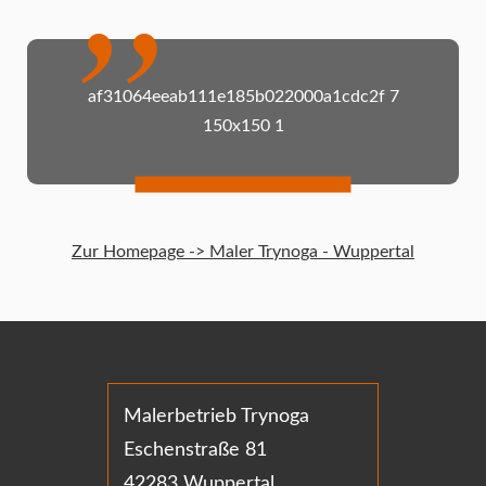
af31064eeab111e185b022000a1cdc2f 7
150x150 1
Zur Homepage -> Maler Trynoga - Wuppertal
Malerbetrieb Trynoga
Eschenstraße 81
42283 Wuppertal