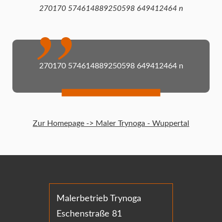
270170 574614889250598 649412464 n
270170 574614889250598 649412464 n
Zur Homepage -> Maler Trynoga - Wuppertal
Malerbetrieb Trynoga
Eschenstraße 81