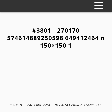
#3801 - 270170
574614889250598 649412464 n
150×150 1
270170 574614889250598 649412464 n 150x150 1