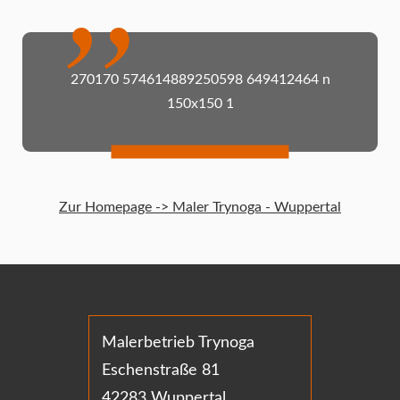
270170 574614889250598 649412464 n
150x150 1
Zur Homepage -> Maler Trynoga - Wuppertal
Malerbetrieb Trynoga
Eschenstraße 81
42283 Wuppertal