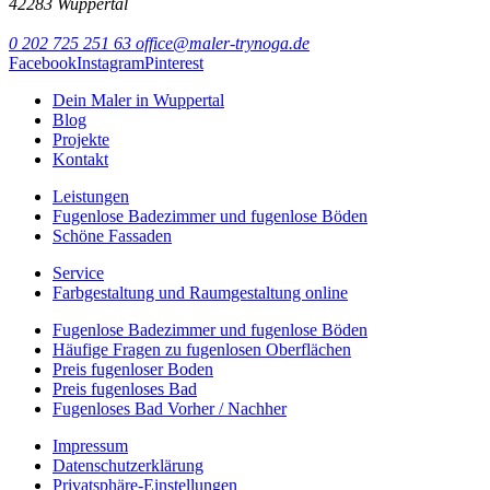
42283 Wuppertal
0 202 725 251 63
office@maler-trynoga.de
Facebook
Instagram
Pinterest
Dein Maler in Wuppertal
Blog
Projekte
Kontakt
Leistungen
Fugenlose Badezimmer und fugenlose Böden
Schöne Fassaden
Service
Farbgestaltung und Raumgestaltung online
Fugenlose Badezimmer und fugenlose Böden
Häufige Fragen zu fugenlosen Oberflächen
Preis fugenloser Boden
Preis fugenloses Bad
Fugenloses Bad Vorher / Nachher
Impressum
Datenschutzerklärung
Privatsphäre-Einstellungen