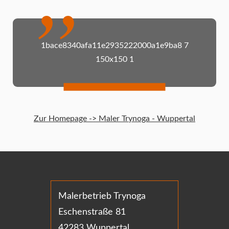
1bace8340afa11e2935222000a1e9ba8 7
150x150 1
Zur Homepage -> Maler Trynoga - Wuppertal
Malerbetrieb Trynoga
Eschenstraße 81
42283 Wuppertal