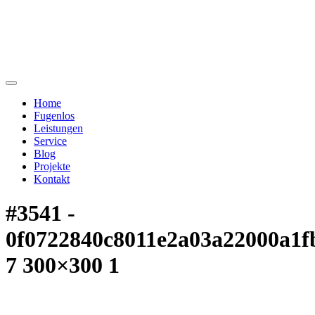
Home
Fugenlos
Leistungen
Service
Blog
Projekte
Kontakt
#3541 -
0f0722840c8011e2a03a22000a1f
7 300×300 1